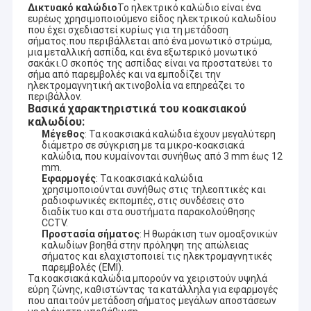
Δικτυακό καλώδιο
Το ηλεκτρικό καλώδιο είναι ένα
ευρέως χρησιμοποιούμενο είδος ηλεκτρικού καλωδίου
που έχει σχεδιαστεί κυρίως για τη μετάδοση
σήματος.που περιβάλλεται από ένα μονωτικό στρώμα,
μια μεταλλική ασπίδα, και ένα εξωτερικό μονωτικό
σακάκι.Ο σκοπός της ασπίδας είναι να προστατεύει το
σήμα από παρεμβολές και να εμποδίζει την
ηλεκτρομαγνητική ακτινοβολία να επηρεάζει το
περιβάλλον.
Βασικά χαρακτηριστικά του κοακσιακού
καλωδίου:
Μέγεθος
: Τα κοακσιακά καλώδια έχουν μεγαλύτερη
διάμετρο σε σύγκριση με τα μικρο-κοακσιακά
καλώδια, που κυμαίνονται συνήθως από 3 mm έως 12
mm.
Εφαρμογές
: Τα κοακσιακά καλώδια
χρησιμοποιούνται συνήθως στις τηλεοπτικές και
ραδιοφωνικές εκπομπές, στις συνδέσεις στο
διαδίκτυο και στα συστήματα παρακολούθησης
CCTV.
Προστασία σήματος
: Η θωράκιση των ομοαξονικών
καλωδίων βοηθά στην πρόληψη της απώλειας
σήματος και ελαχιστοποιεί τις ηλεκτρομαγνητικές
παρεμβολές (EMI).
Τα κοακσιακά καλώδια μπορούν να χειριστούν υψηλά
εύρη ζώνης, καθιστώντας τα κατάλληλα για εφαρμογές
που απαιτούν μετάδοση σήματος μεγάλων αποστάσεων