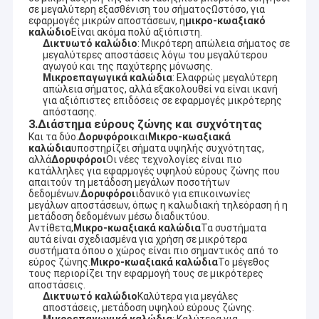
σε μεγαλύτερη εξασθένιση του σήματοςΩστόσο, για
εφαρμογές μικρών αποστάσεων, η
μικρο-κωαξιακό
καλώδιο
Είναι ακόμα πολύ αξιόπιστη.
Δικτυωτό καλώδιο
: Μικρότερη απώλεια σήματος σε
μεγαλύτερες αποστάσεις λόγω του μεγαλύτερου
αγωγού και της παχύτερης μόνωσης.
Μικροεπαγωγικά καλώδια
: Ελαφρώς μεγαλύτερη
απώλεια σήματος, αλλά εξακολουθεί να είναι ικανή
για αξιόπιστες επιδόσεις σε εφαρμογές μικρότερης
απόστασης.
3.
Διάστημα εύρους ζώνης και συχνότητας
Και τα δύο.
Δορυφόροι
και
Μικρο-κωαξιακά
καλώδια
υποστηρίζει σήματα υψηλής συχνότητας,
αλλά
Δορυφόροι
Οι νέες τεχνολογίες είναι πιο
κατάλληλες για εφαρμογές υψηλού εύρους ζώνης που
απαιτούν τη μετάδοση μεγάλων ποσοτήτων
δεδομένων.
Δορυφόροι
ιδανικό για επικοινωνίες
μεγάλων αποστάσεων, όπως η καλωδιακή τηλεόραση ή η
μετάδοση δεδομένων μέσω διαδικτύου.
Αντίθετα,
Μικρο-κωαξιακά καλώδια
Τα συστήματα
Σπίτι
αυτά είναι σχεδιασμένα για χρήση σε μικρότερα
συστήματα όπου ο χώρος είναι πιο σημαντικός από το
Ηλεκτρονική Co. Zhangjiagang RY, ΕΠΕ (το www.cable-
εύρος ζώνης.
Μικρο-κωαξιακά καλώδια
Το μέγεθος
antenna.com)
Προϊόντα
τους περιορίζει την εφαρμογή τους σε μικρότερες
Ιδρυμένος το 2016, στρέφεται στο σχεδιασμό και την
αποστάσεις.
κατασκευή των προϊόντων τηλεγράφησης και των κεραιών
Δικτυωτό καλώδιο
Καλύτερα για μεγάλες
Βίντεο
επικοινωνίας.
αποστάσεις, μετάδοση υψηλού εύρους ζώνης.
Έχει αναπτύξει μια σειρά των προϊόντων