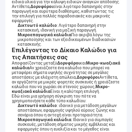
ειδικά υλικά για την κάλυψη ειδικών αναγκών απόδοσης.
Επίπεδη συνέλευση καλωδίων κορδελλών
Αντίθετα,
Δορυφόροι
είναι λιγότερο δαπανηρές στην
παραγωγή και ευρύτερα διαθέσιμες, καθιστώντας τις
την επιλογή για πολλές παραδοσιακές και μακρινές
συνέλευση καλωδίου τροφοδοσίας
εφαρμογές.
Δικτυωτό καλώδιο
: Λιγότερο δαπανηρή στην
Ομοαξονικό καλώδιο μικροϋπολογιστών
κατασκευή, ιδανική για μαζική παραγωγή.
Μικροεπαγωγικά καλώδια
Πιο ακριβά λόγω της
μικροποίησης και των εξειδικευμένων διαδικασιών
Βιομηχανία Σύρματα καλωδίωσης
κατασκευής.
Επιλέγοντας το Δίκαιο Καλώδιο για
Καλώδιο FFC FPC
τις Απαιτήσεις σας
Αποφασίζοντας μεταξύ
Δορυφόροι
και
Μικρο-κωαξιακά
καλώδια
Αν χρειάζεστε ένα καλώδιο που μπορεί να
Δαχτυλόσχοινο JST
μεταφέρει σήματα υψηλής συχνότητας σε μεγάλες
αποστάσεις με ελάχιστη απώλεια,
Δορυφόροι
Αντίθετα,
Σκοινί μπαλωμάτων δικτύων
αν εργάζεστε με μικρές φορητές συσκευές ή χρειάζεστε
καλώδιο που να χωράει σε στενούς χώρους,
Μικρο-
κωαξιακά καλώδια
Είναι η καλύτερη επιλογή.
Νέο ενεργειακό λουρί
Εδώ είναι μια γρήγορη σύγκριση του πότε να
χρησιμοποιήσετε κάθε τύπο καλωδίου:
Δικτυωτό καλώδιο
: ιδανικό για μετάδοση μεγάλων
Συνέλευση καλωδίων Molex
αποστάσεων, εφαρμογές υψηλού εύρους ζώνης και
σενάρια όπου η αντοχή είναι προτεραιότητα.
Μικροεπαγωγικά καλώδια
: Ιδανικό για συμπαγές
Ηλεκτρικό λουρί καλωδίωσης
συσκευές, μετάδοση σήματος μικρής εμβέλειας και
εφαρμογές όπου η ευελιξία και το μέγεθος είναι