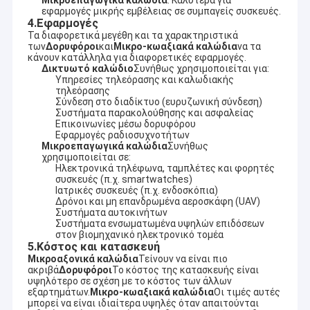
Μικροεπαγωγικά καλώδια
: Καλύτερα για
εφαρμογές μικρής εμβέλειας σε συμπαγείς συσκευές.
συμπεριλαμβανομένου:
Περίπου εμείς
4.
Εφαρμογές
1. Συνδέοντας με καλώδιο harness&Cable συνέλευση:
Τα διαφορετικά μεγέθη και τα χαρακτηριστικά
Το ηλεκτρικό λουρί καλωδίων, το καλώδιο LVDS/LCD, το
Γύρος εργοστασίων
των
Δορυφόροι
και
Μικρο-κωαξιακά καλώδια
να τα
καλώδιο τροφοδοσίας, το καλώδιο USB, το καλώδιο
κάνουν κατάλληλα για διαφορετικές εφαρμογές.
commucation, το καλώδιο RF, το επίπεδο καλώδιο κορδελλών,
Δικτυωτό καλώδιο
Συνήθως χρησιμοποιείται για:
Μας ελάτε σε επαφή με
η συνέλευση καλωδίων συνήθειας και το καλώδιο
Υπηρεσίες τηλεόρασης και καλωδιακής
εκμεταλλεύονται, κ.λπ.
τηλεόρασης
Σύνδεση στο διαδίκτυο (ευρυζωνική σύνδεση)
ειδήσεις
2. Ευρεία ποικιλία των κεραιών cOem και ODM:
Συστήματα παρακολούθησης και ασφαλείας
VHF, UHF, WI-Fi, 3G, 4G, 5G, RFID, ΙΣΜΌΣ, NB-IOT, ΠΣΤ, GLONASS,
Επικοινωνίες μέσω δορυφόρου
Περιπτώσεις
Εφαρμογές ραδιοσυχνοτήτων
BEIDOU κ.λπ.
Μικροεπαγωγικά καλώδια
Συνήθως
Η «πραγματική ακεραιότητα, καλύτερη υπηρεσία», ελπίζει
χρησιμοποιείται σε:
ειλικρινά να συνεργαστεί με τους πελάτες για το καλύτερο
Ζητήστε ένα απόσπασμα
Ηλεκτρονικά τηλέφωνα, ταμπλέτες και φορητές
μέλλον.
συσκευές (π.χ. smartwatches)
Ιατρικές συσκευές (π.χ. ενδοσκόπια)
Δρόνοι και μη επανδρωμένα αεροσκάφη (UAV)
Συστήματα αυτοκινήτων
Συστήματα ενσωματωμένα υψηλών επιδόσεων
λουρί καλωδίων συνήθειας
στον βιομηχανικό ηλεκτρονικό τομέα
5.
Κόστος και κατασκευή
Συνέλευση καλωδίων LVDS
Μικροαξονικά καλώδια
Τείνουν να είναι πιο
ακριβά
Δορυφόροι
Το κόστος της κατασκευής είναι
υψηλότερο σε σχέση με το κόστος των άλλων
προσαρμοσμένο καλώδιο συνελεύσεις
εξαρτημάτων.
Μικρο-κωαξιακά καλώδια
Οι τιμές αυτές
μπορεί να είναι ιδιαίτερα υψηλές όταν απαιτούνται