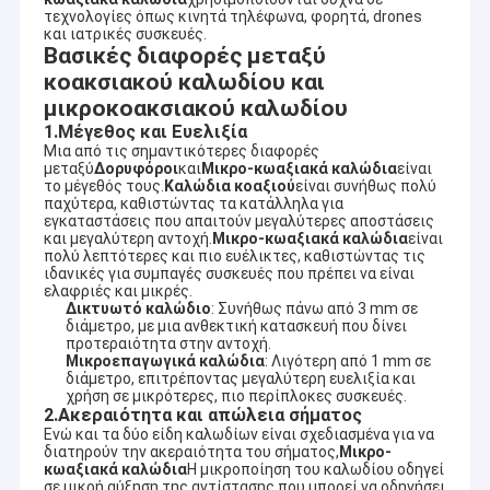
τεχνολογίες όπως κινητά τηλέφωνα, φορητά, drones
και ιατρικές συσκευές.
Βασικές διαφορές μεταξύ
κοακσιακού καλωδίου και
μικροκοακσιακού καλωδίου
1.
Μέγεθος και Ευελιξία
Μια από τις σημαντικότερες διαφορές
μεταξύ
Δορυφόροι
και
Μικρο-κωαξιακά καλώδια
είναι
το μέγεθός τους.
Καλώδια κοαξιού
είναι συνήθως πολύ
παχύτερα, καθιστώντας τα κατάλληλα για
εγκαταστάσεις που απαιτούν μεγαλύτερες αποστάσεις
και μεγαλύτερη αντοχή.
Μικρο-κωαξιακά καλώδια
είναι
πολύ λεπτότερες και πιο ευέλικτες, καθιστώντας τις
ιδανικές για συμπαγές συσκευές που πρέπει να είναι
ελαφριές και μικρές.
Δικτυωτό καλώδιο
: Συνήθως πάνω από 3 mm σε
διάμετρο, με μια ανθεκτική κατασκευή που δίνει
προτεραιότητα στην αντοχή.
Μικροεπαγωγικά καλώδια
: Λιγότερη από 1 mm σε
διάμετρο, επιτρέποντας μεγαλύτερη ευελιξία και
χρήση σε μικρότερες, πιο περίπλοκες συσκευές.
2.
Ακεραιότητα και απώλεια σήματος
Ενώ και τα δύο είδη καλωδίων είναι σχεδιασμένα για να
διατηρούν την ακεραιότητα του σήματος,
Μικρο-
κωαξιακά καλώδια
Η μικροποίηση του καλωδίου οδηγεί
σε μικρή αύξηση της αντίστασης,που μπορεί να οδηγήσει