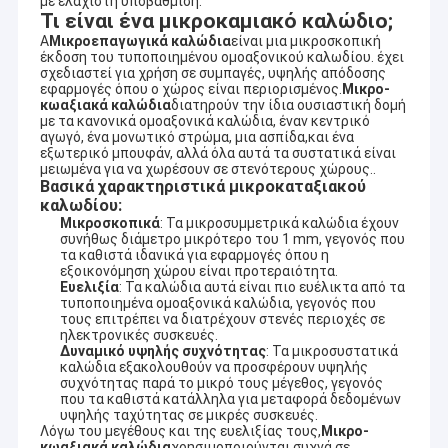
με ελάχιστη υποβάθμιση.
Τι είναι ένα μικροκαμιακό καλώδιο;
Α
Μικροεπαγωγικά καλώδια
είναι μια μικροσκοπική
έκδοση του τυποποιημένου ομοαξονικού καλωδίου. έχει
σχεδιαστεί για χρήση σε συμπαγές, υψηλής απόδοσης
εφαρμογές όπου ο χώρος είναι περιορισμένος.
Μικρο-
κωαξιακά καλώδια
διατηρούν την ίδια ουσιαστική δομή
με τα κανονικά ομοαξονικά καλώδια, έναν κεντρικό
αγωγό, ένα μονωτικό στρώμα, μια ασπίδα,και ένα
εξωτερικό μπουφάν, αλλά όλα αυτά τα συστατικά είναι
μειωμένα για να χωρέσουν σε στενότερους χώρους..
Βασικά χαρακτηριστικά μικροκαταξιακού
καλωδίου:
Μικροσκοπικά
: Τα μικροσυμμετρικά καλώδια έχουν
συνήθως διάμετρο μικρότερο του 1 mm, γεγονός που
τα καθιστά ιδανικά για εφαρμογές όπου η
εξοικονόμηση χώρου είναι προτεραιότητα.
Ευελιξία
: Τα καλώδια αυτά είναι πιο ευέλικτα από τα
τυποποιημένα ομοαξονικά καλώδια, γεγονός που
τους επιτρέπει να διατρέχουν στενές περιοχές σε
ηλεκτρονικές συσκευές.
Δυναμικό υψηλής συχνότητας
: Τα μικροσυστατικά
καλώδια εξακολουθούν να προσφέρουν υψηλής
συχνότητας παρά το μικρό τους μέγεθος, γεγονός
που τα καθιστά κατάλληλα για μεταφορά δεδομένων
υψηλής ταχύτητας σε μικρές συσκευές.
Λόγω του μεγέθους και της ευελιξίας τους,
Μικρο-
κωαξιακά καλώδια
χρησιμοποιούνται συχνά σε