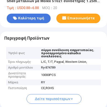
Shell μετάλλων με Molex 51021 συνδετήρας 1.25mm
πίσσα
Τιμή：USD0.88~6.88
MOQ：20
Καλύτερη τιμή
Επικοινωνήστε
Περιγραφή Προϊόντων
,
σύρμα συνέλευση σαγματοποιίας
Υψηλό φως
προσαρμοσμένο καλώδιο
συνελεύσεις
Όροι πληρωμής
L/C, T/T, Paypal, Western Union,
Αριθμό μοντέλου
Ry-874789
Δυνατότητα
10000PCS
προσφοράς
Μάρκα
RY
Πιστοποίηση
CE,ROHS
Δείτε περισσότερων