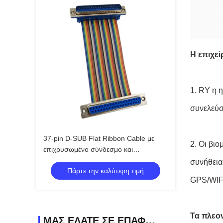
Η επιχεί
1.
RY η η
συνελεύσ
37-pin D-SUB Flat Ribbon Cable με
2.
Οι βιο
επιχρυσωμένο σύνδεσμο και
προσαρμόσιμο μήκος DB37 PIN
συνήθεια
Πάρτε την καλύτερη τιμή
Connector Cable Assembly
GPS/WIFI
Τα πλεο
ΜΑΣ ΕΛΆΤΕ ΣΕ ΕΠΑΦΉ ΜΕ