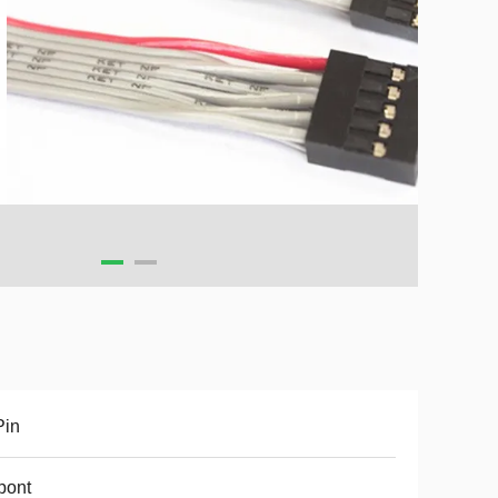
Pin
pont