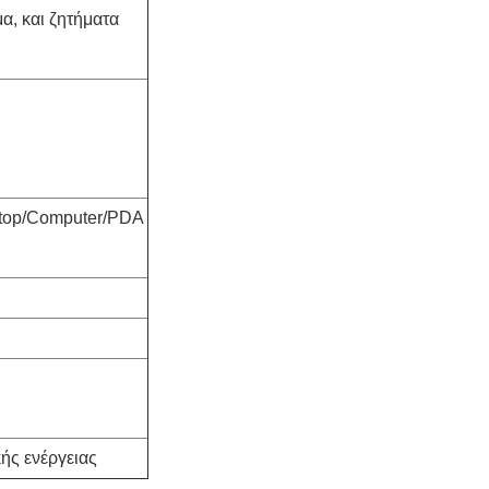
α, και ζητήματα
-top/Computer/PDA
ής ενέργειας