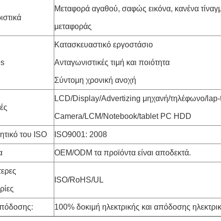
Μεταφορά αγαθού, σαφώς εικόνα, κανένα τίναγμ
ιστικά
μεταφοράς
Κατασκευαστικό εργοστάσιο
es
Ανταγωνιστικές τιμή και ποιότητα
Σύντομη χρονική ανοχή
LCD/Display/Advertizing μηχανή/τηλέφωνο/lap
ές
Camera/LCM/Notebook/tablet PC HDD
ητικό του ISO
ISO9001: 2008
α
OEM/ODM τα προϊόντα είναι αποδεκτά.
τερες
ISO/RoHS/UL
ρίες
απόδοσης:
100% δοκιμή ηλεκτρικής και απόδοσης ηλεκτρικ