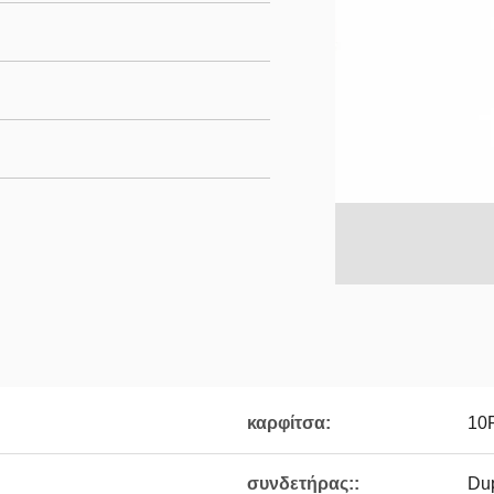
καρφίτσα:
10
συνδετήρας::
Du