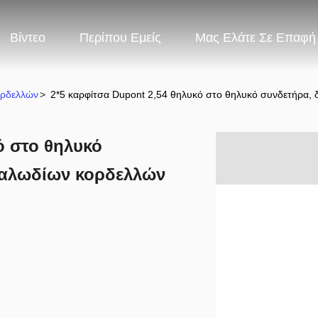
Βίντεο
Περίπου Εμείς
Μας Ελάτε Σε Επαφή
ορδελλών
>
2*5 καρφίτσα Dupont 2,54 θηλυκό στο θηλυκό συνδετήρα,
ό στο θηλυκό
καλωδίων κορδελλών