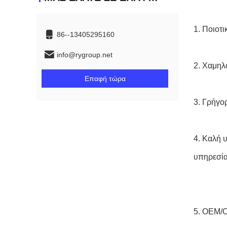
1.
Ποιοτι
86--13405295160
info@rygroup.net
2.
Χαμηλό
Επαφή τώρα
3.
Γρήγορ
4.
Καλή υ
υπηρεσία
5.
OEM/O