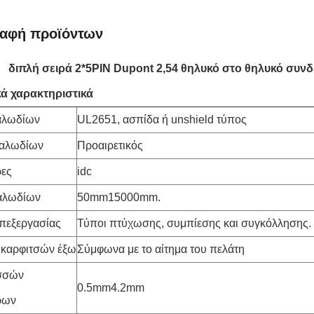
ραφή προϊόντων
διπλή σειρά 2*5PIN Dupont 2,54 θηλυκό στο θηλυκό συν
κά χαρακτηριστικά
αλωδίων
UL2651, ασπίδα ή unshield τύπος
αλωδίων
Προαιρετικός
ρες
idc
αλωδίων
50mm15000mm.
πεξεργασίας
Τύποι πτύχωσης, συμπίεσης και συγκόλλησης.
 καρφιτσών έξω
Σύμφωνα με το αίτημα του πελάτη
ισσών
0.5mm4.2mm
ρων