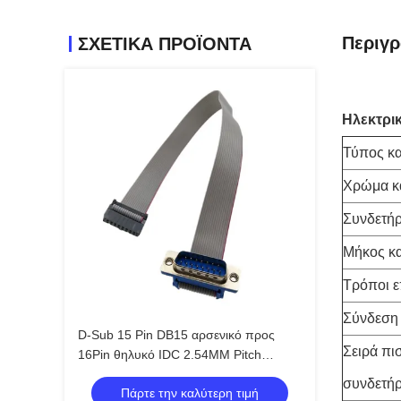
Περιγ
ΣΧΕΤΙΚΆ ΠΡΟΪΌΝΤΑ
Ηλεκτρι
Τύπος κ
Χρώμα κ
Συνδετή
Μήκος κ
Τρόποι ε
Σύνδεση
D-Sub 15 Pin DB15 αρσενικό προς
Σειρά π
16Pin θηλυκό IDC 2.54MM Pitch
Χρυσοκάλυψη επίπεδη καλώδιο
συνδετή
Πάρτε την καλύτερη τιμή
κορδέλα