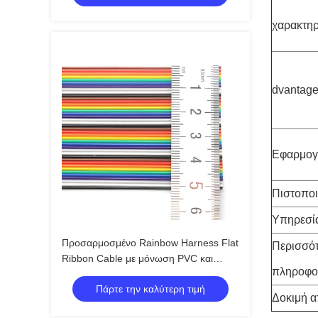
χαρακτηρ
dvantag
Εφαρμογ
Πιστοποι
Υπηρεσί
Προσαρμοσμένο Rainbow Harness Flat
Περισσό
Ribbon Cable με μόνωση PVC και
πληροφο
συνδέσμους IDC 1,27mm Pitch
Πάρτε την καλύτερη τιμή
Δοκιμή 