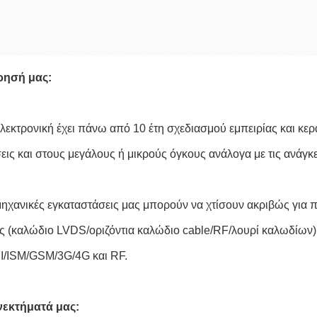
ρησή μας:
λεκτρονική έχει πάνω από 10 έτη σχεδιασμού εμπειρίας και κ
εις και στους μεγάλους ή μικρούς όγκους ανάλογα με τις ανάγκ
μηχανικές εγκαταστάσεις μας μπορούν να χτίσουν ακριβώς γι
ς (καλώδιο LVDS/οριζόντια καλώδιο cable/RF/λουρί καλωδίων
/ISM/GSM/3G/4G και RF.
νεκτήματά μας: