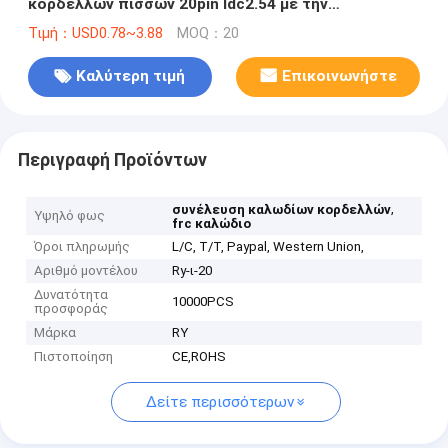
κορδελλών πισσών 20pin Idc2.54 με την
ανακούφιση πίεσης μηχανών
Τιμή：USD0.78~3.88
MOQ：20
Καλύτερη τιμή
Επικοινωνήστε
Περιγραφή Προϊόντων
,
συνέλευση καλωδίων κορδελλών
Υψηλό φως
frc καλώδιο
Όροι πληρωμής
L/C, T/T, Paypal, Western Union,
Αριθμό μοντέλου
Ry-ι-20
Δυνατότητα
10000PCS
προσφοράς
Μάρκα
RY
Πιστοποίηση
CE,ROHS
Δείτε περισσότερων