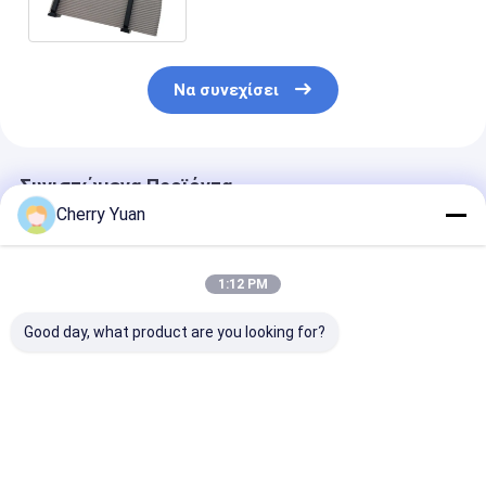
Idc2.54 με την ανακούφιση
πίεσης μηχανών
Να συνεχίσει
Συνιστώμενα Προϊόντα
Cherry Yuan
1:12 PM
Good day, what product are you looking for?
10 ακίδων διπλός
D-Sub 15 Pin DB15
Προσαρμοσμέ
υποδοχή IDC
αρσενικό προς
Rainbow Harn
αρσενικό βύσμα με
16Pin θηλυκό IDC
Flat Ribbon Ca
βήμα 2.54mm
2.54MM Pitch
μόνωση PVC κ
επιχρυσωμένο
Χρυσοκάλυψη
συνδέσμους I
Καλύτερη τιμή
Καλύτερη τιμή
Καλύτερη 
καλώδιο επίπεδης
επίπεδη καλώδιο
1,27mm Pitch