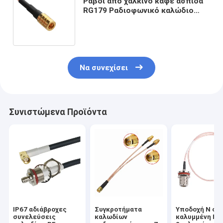
Ραβδί από χάλκινο καφέ ασπίδα
RG179 Ραδιοφωνικό καλώδιο
SMB- ((50ohm) έως SMB-75
((750hm) Συνδέτης
Να συνεχίσει
Συνιστώμενα Προϊόντα
IP67 αδιάβροχες
Συγκροτήματα
Υποδοχή Ν σε
συνελεύσεις
καλωδίων
καλυμμένη RF