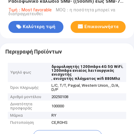
Ραδιοφωνικό καλώδιο SMB- ((50ohm) έως SMB-75
((750hm) Συνδέτης
Τιμή：Most favorable
MOQ：η ποσότητα μπορεί να
διαπραγματευθεί
Καλύτερη τιμή
Επικοινωνήστε
Περιγραφή Προϊόντων
,
δρομολογητής 1200mbps 4G 5G WiFi
1200mbps ενιαίος λειτουργικός
Υψηλό φως
ενισχυτής
,
ενισχυτής πλέγματος wifi 880Mhz
L/C, T/T, Paypal, Western Union, , D/A,
Όροι πληρωμής
D/P
Αριθμό μοντέλου
20250108
Δυνατότητα
100000
προσφοράς
Μάρκα
RY
Πιστοποίηση
CE,ROHS