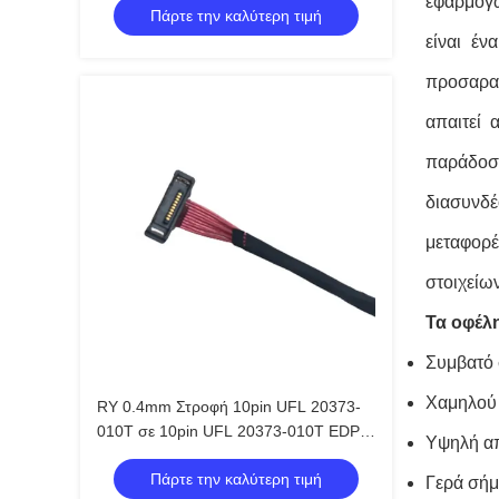
εφαρμογώ
Πάρτε την καλύτερη τιμή
είναι έν
προσαραγ
απαιτεί 
παράδοση
διασυνδέ
μεταφορέ
στοιχείω
Τα οφέλ
Συμβατό 
Χαμηλού
RY 0.4mm Στροφή 10pin UFL 20373-
010T σε 10pin UFL 20373-010T EDP
Υψηλή α
Micro Coax AWG36 Lvds Συγκρότημα
Πάρτε την καλύτερη τιμή
καλωδίων
Γερά σήμ