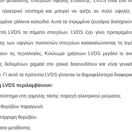
ν μετάδοσης στοιχείων υψηλής επίδοσης. LVDS είναι ένα 
α ηλεκτρικό σύστημα και μπορεί να τρέξει σε πολύ υψηλές
μένα χάλκινα καλώδια. Αυτά τα στριμμένα ζευγάρια διατηρού
από LVDS τα σήματα στοιχείων. LVDS έχει γίνει προτιμημέ
ς των υψηλών ποσοστών στοιχείων καταναλώνοντας τη λιγό
ουν τις τεχνολογίες. Κύκλωμα χρήσεων LVDS μεγάλο οι ανα
ς δεδομένων gigabit στο χαλκό διασυνδέουν και είναι γεν
ν. Γί αυτό τα πρότυπα LVDS γίνονται τα δημοφιλέστερα διαφορι
η LVDS περιλαμβάνουν:
σύστημα στη χαμηλής τάσης παροχή ηλεκτρικού ρεύματος
 θορύβου παραγωγή
πόρριψη θορύβου
ατα μετάδοσης