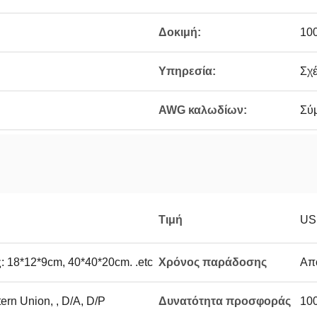
Δοκιμή:
10
Υπηρεσία:
Σχέ
AWG καλωδίων:
Σύμ
Τιμή
US
ς: 18*12*9cm, 40*40*20cm. .etc
Χρόνος παράδοσης
Απο
tern Union, , D/A, D/P
Δυνατότητα προσφοράς
10