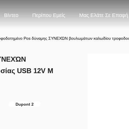
Βίντεο
Περίπου Εμείς
Μας Ελάτε Σε Επαφή
φοδοτημένο Pos δύναμης ΣΥΝΕΧΏΝ βουλωμάτων καλωδίου τροφοδοσ
ΣΥΝΕΧΏΝ
σίας USB 12V Μ
Dupont 2