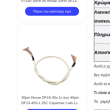
FI-x30 30Pin σε Hirose 20Pin DF13
Χρώμ
Twisted 20276 θωρακισμένο καλώδιο
Πάρτε την καλύτερη τιμή
για πλακέτα οδηγού
Λιανικ
συσκε
Πληρω
Αποστ
Αυτή η χ
δεν πρέπ
Αυτό το κ
Τι είναι
30pin Hirose DF19-30s-1c έως 40pin
Το χαμηλ
DF13-40S-1.25C Copartner Lvds Lcd
καλώδιο