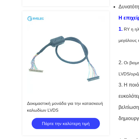
Δυνατότη
Η επιχεί
1.
RY η ηλ
μεγάλους 
2.
Οι βιομ
LVDS/οριζ
3. Η ποιό
ευκολότε
Δοκιμαστική μονάδα για την κατασκευή
βελτίωση
καλωδίων LVDS
δημιουργο
Πάρτε την καλύτερη τιμή