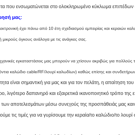
τα που ενσωματώνεται στο ολοκληρωμένο κύκλωμα επιπέδων
ρησή μας:
εκτρονική έχει πάνω από 10 έτη σχεδιασμού εμπειρίας και κεραιών κα
ή μικρούς όγκους ανάλογα με τις ανάγκες σας.
ηχανικές εγκαταστάσεις μας μπορούν να χτίσουν ακριβώς για πολλού
όντια καλώδιο cable/RF/λουρί καλωδίων) καθώς επίσης και συνδετήρ
τητα είναι σημαντική για μας και για τον πελάτη, η απαίτηση το
ρο, λιγότερο δαπανηρό και εξαιρετικά ικανοποιητικό τρόπο της
 των αποτελεσμάτων μέσω συνεχούς της προσπάθειάς μας καινο
ύμε τις τιμές για να γυρίσουμε την κεραία/το καλώδιο/το λουρί