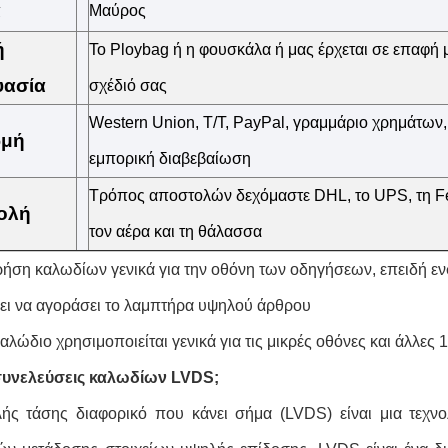
α
Μαύρος
ή
Το Ploybag ή η φουσκάλα ή μας έρχεται σε επαφή 
υασία
σχέδιό σας
Western Union, T/T, PayPal, γραμμάριο χρημάτων,
μή
εμπορική διαβεβαίωση
Τρόπος αποστολών δεχόμαστε DHL, το UPS, τη F
ολή
τον αέρα και τη θάλασσα
ρήση καλωδίων γενικά για την οθόνη των οδηγήσεων, επειδή εν
ει να αγοράσει το λαμπτήρα υψηλού άρθρου
αλώδιο χρησιμοποιείται γενικά για τις μικρές οθόνες και άλλες 1
 συνελεύσεις καλωδίων LVDS;
ής τάσης διαφορικό που κάνει σήμα (LVDS) είναι μια τεχν