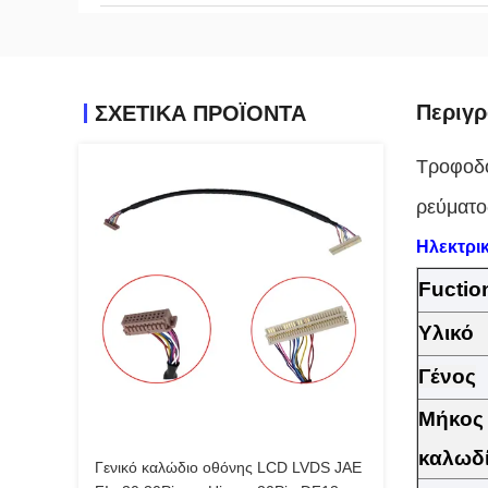
Περιγ
ΣΧΕΤΙΚΆ ΠΡΟΪΌΝΤΑ
Τροφοδ
ρεύματος
Ηλεκτρικ
Fuctio
Υλικό
Γένος
Μήκος
καλωδ
Γενικό καλώδιο οθόνης LCD LVDS JAE