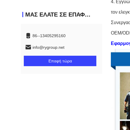
4. Εγγυώ
τον ελεγ
ΜΑΣ ΕΛΆΤΕ ΣΕ ΕΠΑΦΉ ΜΕ
Συνεργασ
OEM/ODM
86--13405295160
Εφαρμο
info@rygroup.net
Επαφή τώρα