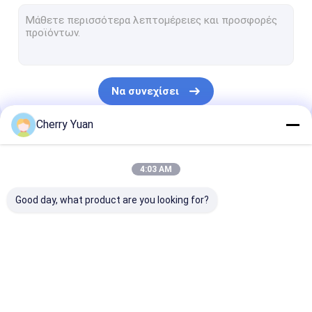
Επίπεδη συνέλευση καλωδίων κορδελλών
συνέλευση καλωδίου τροφοδοσίας
Ομοαξονικό καλώδιο μικροϋπολογιστών
Να συνεχίσει
Βιομηχανία Σύρματα καλωδίωσης
Cherry Yuan
Καλώδιο FFC FPC
Οι Κατηγορίες Μας
Δαχτυλόσχοινο JST
4:03 AM
Σκοινί μπαλωμάτων δικτύων
Good day, what product are you looking for?
Νέο ενεργειακό λουρί
Συνέλευση καλωδίων Molex
λουρί καλωδίων
Συνέλευση
προσαρμοσμέ
Ηλεκτρικό λουρί καλωδίωσης
συνήθειας
καλωδίων LVDS
καλώδιο
συνελεύσεις