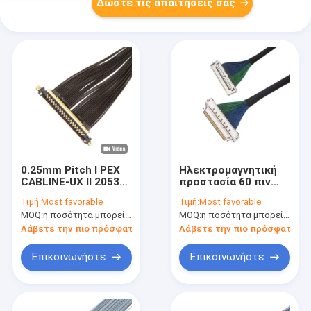
Δώστε τις απαιτήσεις σας
0.25mm Pitch I PEX
Ηλεκτρομαγνητική
CABLINE-UX II 20531-
προστασία 60 πιν
034T-02 έως 20531-
μικροεξαγωγικά
Τιμή:
Most favorable
Τιμή:
Most favorable
034T-02 IPEX 20531
καλώδια, I Pex
MOQ:
η ποσότητα μπορεί να διαπραγματευθεί
MOQ:
η ποσότητα μπορεί να διαπραγματευθεί
Σειρά 30P Μικρο-
CABLINE-CA II PLUS
Κοακσιακό Καλώδιο
LVDS EDP καλώδια με
Λάβετε την πιο πρόσφατη τιμή
Λάβετε την πιο πρόσφατη τι
20788 060T 01
Επικοινωνήστε
Επικοινωνήστε