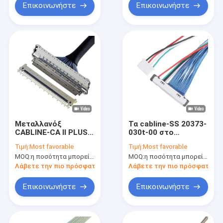
005E 02
Επικοινωνήστε
Επικοινωνήστε
Μεταλλανόξ
Τα cabline-SS 20373-
CABLINE-CA II PLUS
030t-00 στο
Μικρο-Κωαξιακός
στεγάζοντας
Τιμή:
Most favorable
Τιμή:
Most favorable
Συνδετήρας Με
μικροϋπολογιστή
MOQ:
η ποσότητα μπορεί να διαπραγματευθεί
MOQ:
η ποσότητα μπορεί να διαπραγματευθεί
Τύπο Οριζόντιου
συνελεύσεων 51021-
Συζύγου, 0,4 mm
0400 πείθουν τους
Λάβετε την πιο πρόσφατη τιμή
Λάβετε την πιο πρόσφατη τι
Πίτσα, 20680 20788
συνδετήρες
20789 20790
Επικοινωνήστε
Επικοινωνήστε