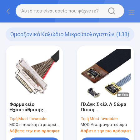
Ομοαξονικό Καλώδιο Μικροϋπολογιστών
(133)
Φαρμακείο
Πλάγκ Σκέλ Α Σώμα
Ηχοστάθμισης
Πίεση
290mm μήκος
Μικροεπαγωγικά
Τιμή:
Most favorable
Τιμή:
Most favorable
μικροσυμμετρικό
καλώδια Συγκρότημα
MOQ:
η ποσότητα μπορεί να διαπραγματευθεί
MOQ:
Διαπραγματεύσιμα
καλώδιο 20 Pin I PEX
καλωδίων-UY 20857
0.4mm βήμα 20679-
005T 20907 005E
Λάβετε την πιο πρόσφατη τιμή
Λάβετε την πιο πρόσφατη τι
020T-01
3568 0051 20854-