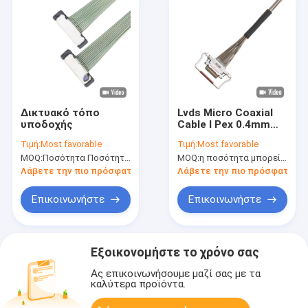
Δικτυακό τόπο
Lvds Micro Coaxial
υποδοχής
Cable I Pex 0.4mm
Στροφή 20633-310t-
Τιμή:
Most favorable
Τιμή:
Most favorable
01s 10 Πιν
MOQ:
Ποσότητα Ποσότητα μπορεί να διαπραγματευθεί
MOQ:
η ποσότητα μπορεί να διαπραγματευθεί
Λάβετε την πιο πρόσφατη τιμή
Λάβετε την πιο πρόσφατη τι
Επικοινωνήστε
Επικοινωνήστε
Εξοικονομήστε το χρόνο σας
Ας επικοινωνήσουμε μαζί σας με τα
καλύτερα προϊόντα.