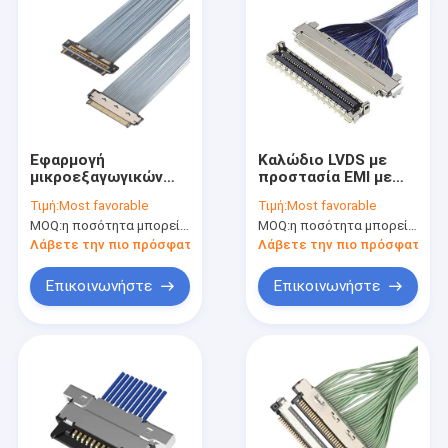
Εφαρμογή
Καλώδιο LVDS με
μικροεξαγωγικών
προστασία EMI με
καλωδίων με KEL
διασταύρωση 0,4 mm
Τιμή:
Most favorable
Τιμή:
Most favorable
XSL20-48S 0,25 mm
I-Pex
MOQ:
η ποσότητα μπορεί να διαπραγματευθεί
MOQ:
η ποσότητα μπορεί να διαπραγματευθεί
κλίση, 44AWG και
μικροσυνδετήρα
46AWG
ομοαξονικού, με
Λάβετε την πιο πρόσφατη τιμή
Λάβετε την πιο πρόσφατη τι
20788 20679 30-pin
40-pin 50-pin
Επικοινωνήστε
Επικοινωνήστε
Σπίτι
Προϊόντα
Βίντεο