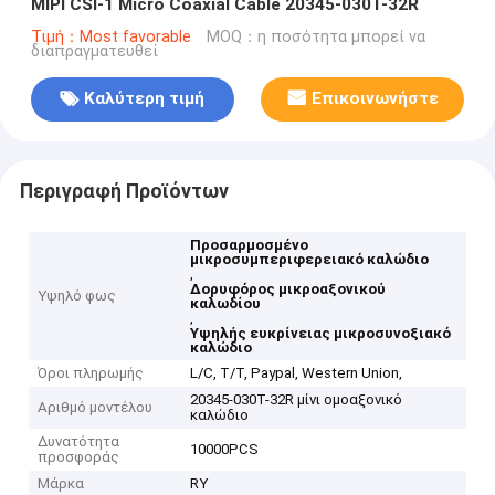
MIPI CSI-1 Micro Coaxial Cable 20345-030T-32R
Τιμή：Most favorable
MOQ：η ποσότητα μπορεί να
διαπραγματευθεί
Καλύτερη τιμή
Επικοινωνήστε
Περιγραφή Προϊόντων
Προσαρμοσμένο
μικροσυμπεριφερειακό καλώδιο
,
Δορυφόρος μικροαξονικού
Υψηλό φως
καλωδίου
,
Υψηλής ευκρίνειας μικροσυνοξιακό
καλώδιο
Όροι πληρωμής
L/C, T/T, Paypal, Western Union,
20345-030T-32R μίνι ομοαξονικό
Αριθμό μοντέλου
καλώδιο
Δυνατότητα
10000PCS
προσφοράς
Μάρκα
RY